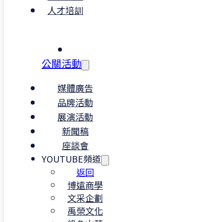
人才培訓
公關活動
媒體廣告
品牌活動
展演活動
新聞稿
座談會
YOUTUBE頻道
返回
博遠商學
文采企劃
那麼數字領航可以提供您什麼服務呢？
禹榮文化