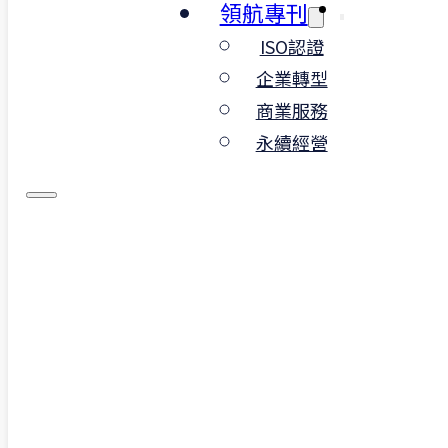
永續經營與碳資訊透明化的關鍵工具。
領航專刊
ISO認證
以下為實務導入 ISO 14064-1 的產業應用案
整理：
企業轉型
商業服務
永續經營
螺絲加工
產
業｜出口導
向，回應國際碳揭露需求
導入背景
：面對歐盟、日本等客戶碳資