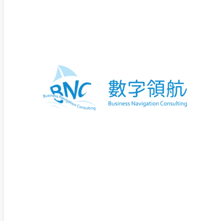
要求，盤查成為參與國際供應鏈的必要
件
執行範圍
：涵蓋工廠用電、燃氣、燃油
車、鍍鋅製程等，並延伸至包裝與物流
包商的排放
執行成果
：完成熱點分析、產品碳排係
建置，並通過第三方查驗，滿足國際客
認可
建築材料業｜因應公共工
程與綠建材需求
導入背景
：為爭取綠建材標章、碳足跡
分與工程採購機會
盤
查
重點
：涵蓋廠區用電、柴油、營運
輛及辦公排放，搭配綠色採購制度