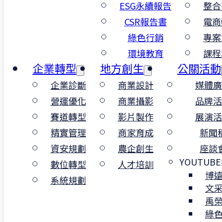
ESG永續報告
整合
CSR報告書
電商
綠色行銷
專案
環境教育
課程
企業轉型
地方創生
公關活動
企業診斷
商業設計
媒體廣
2025-05-12
|
#
ISO認證
|
作者：邱奕成
營運優化
商業攝影
品牌活
賽道轉型
影片製作
展演活
建立碳盤
查
體系，提前因應
精實管理
商家育成
新聞
零轉型趨勢
資安規劃
農企創生
座談
YOUTUB
數位轉型
人才培訓
隨著全球供應鏈碳揭露壓力與《氣候變遷因
博
系統規劃
法》的推動，製造業與營建相關產業面臨碳
文
理轉型的迫切需求。ISO 14064-1 作為國際
禹
用的溫室氣體盤查標準，正逐漸成為企業邁
綠