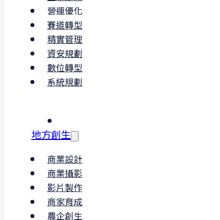
提升員工對環境責任的認知與參與度
營運優化
賽道轉型
如您有碳盤查規劃、查驗需求或碳足跡延
精實管理
需求，可依產業性質彈性導入
資安規劃
適用範疇包含金屬加工、營建建材、食品、
數位轉型
子組裝、物流運輸等。
系統規劃
導入流程建議包含：邊界設定
→
查
制度建構
→
資料蒐集
→
核
查
備
。
地方創生
商業設計
商業攝影
影片製作
商家育成
農企創生