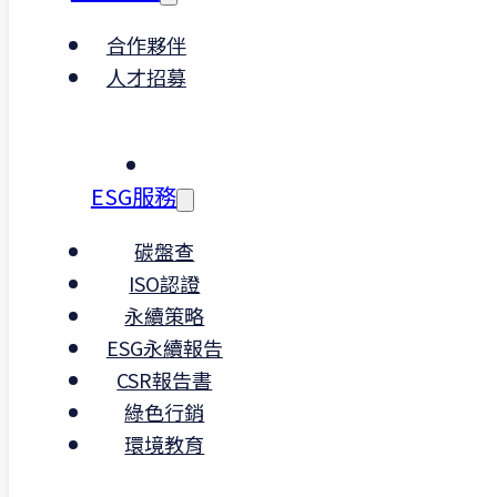
能力培訓
：內部教育訓練、資料查核自
合作夥伴
評、盤查概念實作課程
人才招募
驗證應對
：資料備查、佐證編排、符合
ESG 披露與查驗需求
ESG服務
碳盤查
ISO認證
永續策略
ESG永續報告
CSR報告書
面對碳
稅
壓力的轉型關鍵
綠色行銷
環境教育
隨著碳邊境調整機制（CBAM）實施，未來
企業將面臨提交碳資料或繳交碳稅的雙重壓