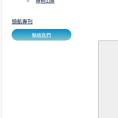
綠色山蒝
數字領航擁有一支經驗豐富的專業團隊，
各行各業的發展趨勢，能夠為您提供最適
企劃方案。我們以客戶的需求為導向，提
領航專刊
質的服務和高效的成果。
聯絡我們
立即啟動您的碳管理升級計畫，搶得永續
先機！
無論您是螺絲製造、建材生產或其他高排
業，導入 ISO 14064-1 是邁向碳透明、
ESG績效、取得標案與國際訂單的關鍵一
我們專業團隊具備完整的盤查制度建構與
實務經驗，能量身規劃最符合您產業的碳
方案。