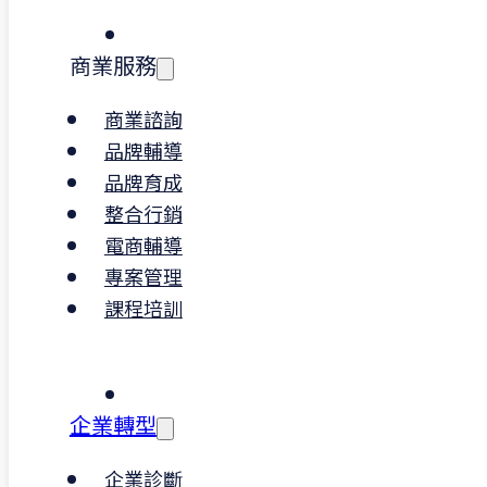
力。美、日與亞太市場也正朝向類似機制規
中，碳盤查不再是選項，而是競爭門票。
商業服務
提前導入 ISO 14064-1 有助於：
商業諮詢
品牌輔導
建立可信的碳排資料基礎，強化供應鏈
作信任
品牌育成
應對未來碳費制度、碳揭露與環境資訊
整合行銷
報需求
電商輔導
納入 ESG 整合治理，提升品牌與永續
專案管理
課程培訓
實施成效簡述
通過第三方查驗，納入 ESG 年度揭露
建立長期碳管理制度與內部自主維運機
企業轉型
強化公共工程投標加分條件與環保標章
請資格
企業診斷