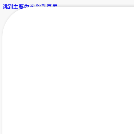
跳到主要內容
跳到頁尾
協助螺絲與建材產
導入 ISO 14064-1