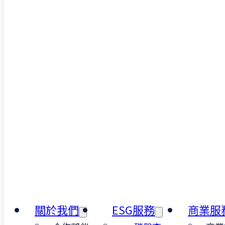
業與科技業的職安
與品質管理，提升
業形象與社會責任
關於我們
ESG服務
商業服