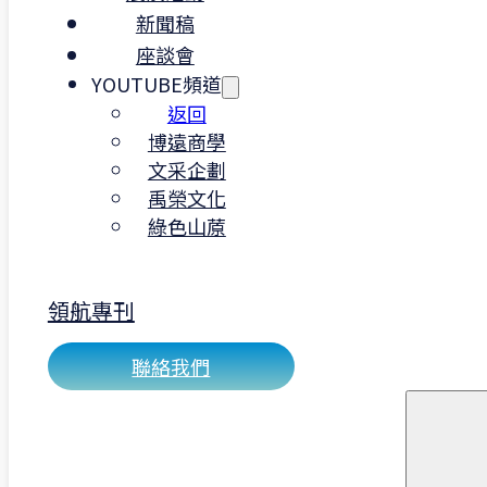
新聞稿
座談會
YOUTUBE頻道
三、CSR（企業社會責任）：強化企
返回
象，履行社會承諾
博遠商學
文采企劃
體現企業社會責任
禹榮文化
透過 ISO 9001 和 ISO 45001 雙
綠色山蒝
證，長照機構、外商企業及科技
能展示其在品質管理和職業安全
領航專刊
方面的承諾，這不僅強化內部治
也展現企業對員工、客戶和社會
聯絡我們
任感。
提升企業形象，增強信任感
雙重認證不僅幫助企業在市場中
專業、可信的形象，也讓合作夥