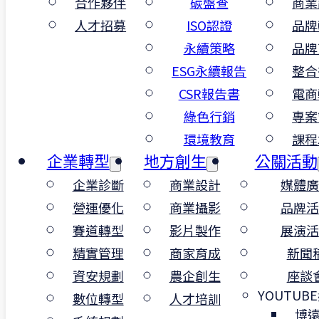
合作夥伴
碳盤查
商業
人才招募
ISO認證
品牌
永續策略
品牌
ESG永續報告
整合
CSR報告書
電商
綠色行銷
專案
環境教育
課程
企業轉型
地方創生
公關活動
企業診斷
商業設計
媒體廣
營運優化
商業攝影
品牌活
賽道轉型
影片製作
展演活
精實管理
商家育成
新聞
資安規劃
農企創生
座談
YOUTUB
數位轉型
人才培訓
2024-10-07
|
#
ISO認證
,
商業服務
|
作者：邱奕成
博