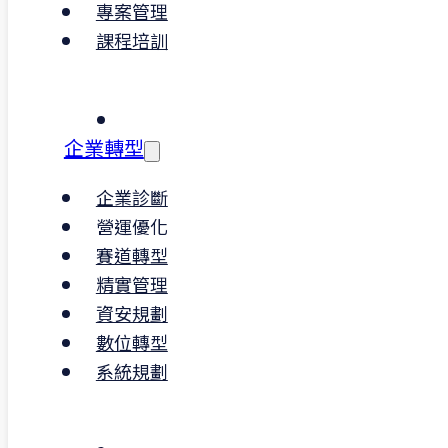
領域。透過 ISO 45001 認證，企
專案管理
以建立有效的安全管理系統，減
課程培訓
業風險，保障員工的安全與健康。
保護員工健康，提升工作效率
在科技業及外商企業中，經常涉
企業轉型
技術設備操作或高強度工作，I
45001 認證確保工作場所的安全
企業診斷
到位，降低工傷風險，保障員工
營運優化
心健康，有助於提升生產效率與
賽道轉型
滿意度。
精實管理
資安規劃
數位轉型
系統規劃