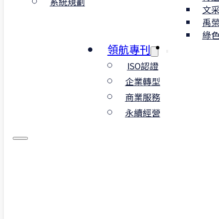
系統規劃
文
隨著消費者對食品安全的關注日益提
禹
信任與品質成為食品企業致勝的關
綠
ISO 9001 和 ISO 22000 認證為食品製
領航專刊
包裝企業提供強大的品質管理與食品
ISO認證
保障，確保每一項產品符合最高標準
消費者安心選擇。
企業轉型
商業服務
永續經營