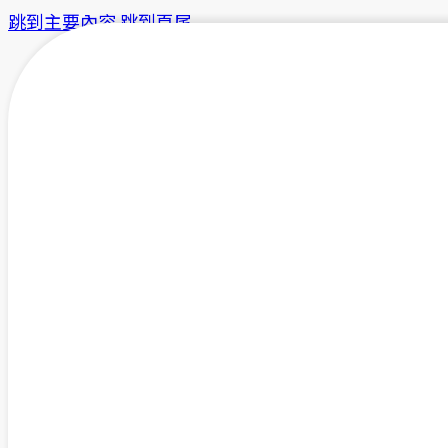
跳到主要內容
跳到頁尾
ISO 9001、ISO
45001 認證方案：
化長照機構、外商