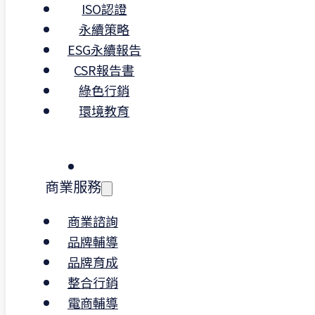
ISO認證
永續策略
ESG永續報告
CSR報告書
綠色行銷
環境教育
商業服務
二、ISO 45001 認證：職業安全與健
理的國際標準
商業諮詢
建立安全工作環境
品牌輔導
ISO 45001 是專注於職業安全與
品牌育成
的國際標準，適用於各行各業，
整合行銷
是長照機構和科技業等相對高風
電商輔導