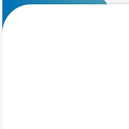
跳到主要內容
跳到頁尾
｜我們在找的職位：
專案助理
月薪 NT$33,000 ~ 45,000元
（依經驗與能力核薪）
｜你會參與的任務
我們正在尋找一位能與團隊協作、實際