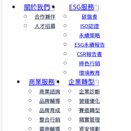
撰寫營運計畫書、政府標案、籌備
關於我們
ESG服務
設立相關文件
合作夥伴
碳盤查
專案內容規劃、產業趨勢分析與簡
人才招募
ISO認證
報撰寫
客戶資料彙整與報告製作
永續策略
協助專案管理、會議進行與經費管
ESG永續報告
控
CSR報告書
支援ISO標準流程文件撰寫
綠色行銷
執行主管交辦事項及行政支援
環境教育
｜具備以下能力會很加分
商業服務
企業轉型
商業諮詢
企業診斷
熟悉 Word / PowerPoint、文書排
版與簡報製作
品牌輔導
營運優化
基本專案管理邏輯、進度追蹤與資
品牌育成
賽道轉型
料彙整能力
整合行銷
精實管理
具備標案、政府補助、SBIR提案
電商輔導
資安規劃
撰寫經驗尤佳