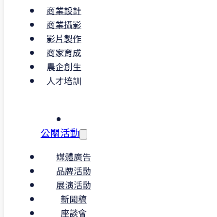
商業設計
理任務並追蹤進度
商業攝影
有政府標案、投資計畫、補助申
請、SBIR 等實務經驗尤佳
影片製作
熟悉 ESG／ISO／CSR 議題者佳
商家育成
熟悉 AI 工具（如 ChatGPT）者加
農企創生
分
人才培訓
無經驗可，願意學習者歡迎
公關活動
｜一句實話
媒體廣告
這份工作不是制式流程內的打卡人生，
品牌活動
而是一步步參與、規劃、建立專案架構
展演活動
的歷程。
新聞稿
任務多元但有邏輯、步調明確且有依
據，我們會給你發揮空間，也會一起討
座談會