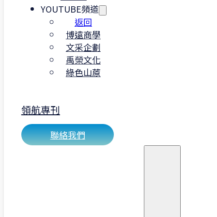
論怎麼做得更好。
YOUTUBE頻道
如果你想在職場上實際練功、打底你的
返回
專案管理力，這是一個值得投資時間的
博遠商學
機會。
文采企劃
禹榮文化
加入數字領航
綠色山蒝
領航專刊
聯絡我們
｜我們在找的職位：行銷
企劃