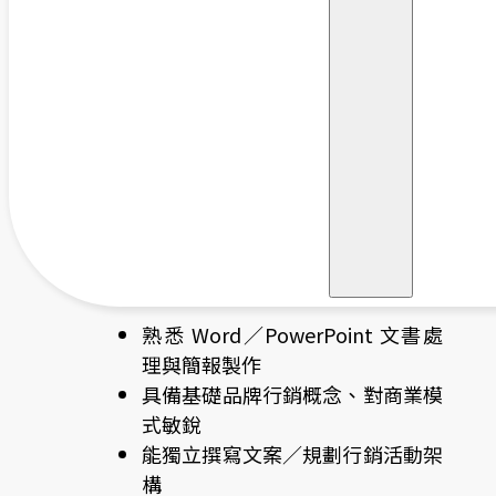
作
品牌定位與行銷策略發想、執行追
蹤
市場資料整理、網站文章與社群文
案撰寫
協助平面視覺設計、簡易影片剪輯
協助主管處理跨部門專案與行銷任
務
｜我們希望你具備的條件
熟悉 Word／PowerPoint 文書處
理與簡報製作
具備基礎品牌行銷概念、對商業模
式敏銳
能獨立撰寫文案／規劃行銷活動架
構