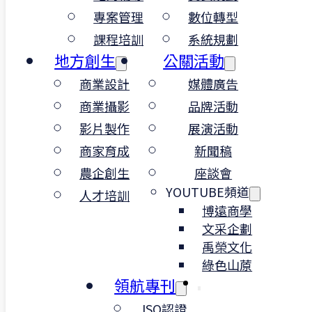
專案管理
數位轉型
對 ESG / ISO / CSR 有興趣者佳
熟悉 ChatGPT 或其他 AI 工具加分
課程培訓
系統規劃
地方創生
公關活動
商業設計
媒體廣告
｜我們想找這樣的你
商業攝影
品牌活動
影片製作
展演活動
如你想加入一個務實、有挑戰但願意給
商家育成
新聞稿
空間發揮的團隊，歡迎將履歷寄來，
農企創生
座談會
我們很樂見「能動腦、能提案、能一起
YOUTUBE頻道
人才培訓
解決問題」的你。
博遠商學
加入數字領航
文采企劃
禹榮文化
綠色山蒝
領航專刊
ISO認證