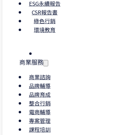
ESG永續報告
｜我們在找的職位：專案
CSR報告書
經理
綠色行銷
環境教育
月薪 NT$33,000 ~ 45,000元
（依經驗與能力核薪）
｜你會參與的任務
商業服務
你將參與營運計畫撰寫、政府標案製
商業諮詢
作、專案進度控管、制度文件建構等多
品牌輔導
元任務。這不是一份流程代辦的工作，
品牌育成
而是能真正參與規劃與執行，強化你在
整合行銷
專案管理、邏輯思考與簡報製作等面向
電商輔導
的專業職位。
專案管理
這份工作適合擅長溝通、具備條理與責
課程培訓
任感，並願意持續學習與提升執行力的