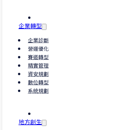
你。
｜工作內容
企業轉型
撰寫營運計畫書、政府專案申請書
企業診斷
協助規劃專案內容、進行產業趨勢
研究與分析
營運優化
彙整客戶資料並撰寫分析報告與簡
賽道轉型
報
精實管理
協助專案會議進行與專案時程管理
資安規劃
協助顧問撰寫標準流程與制度文件
數位轉型
支援主管交辦事項與行政任務
系統規劃
｜加分技能與條件
熟悉 Word／PowerPoint，具備
地方創生
文書排版與簡報製作能力
具專案邏輯與執行能力，能獨立處