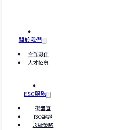
｜我們想找這樣的你
這不是一份「純支援」的助理職位，而
是一份能實際參與規劃、執行與改善流
程的角色。
關於我們
如果你想在制度與永續專案中建立自己
的專業定位，這份工作會給你清楚的起
合作夥伴
點與發展空間。
人才招募
加入數字領航
ESG服務
碳盤查
ISO認證
永續策略