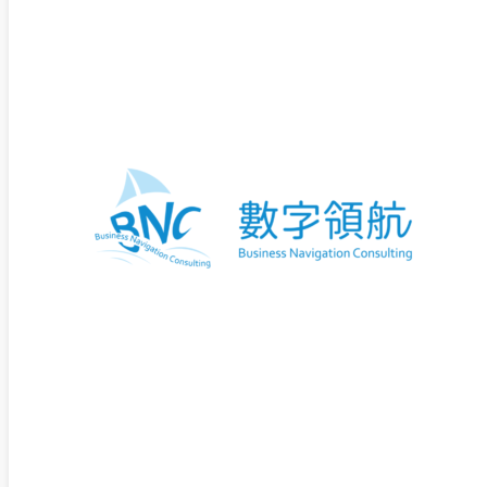
這份職位適合願意深入理解企業運作邏
輯、對永續發展有興趣，並希望累積專
案管理與制度設計經驗的人才。
我們重視學習意願與責任感，更相信好
的團隊合作，來自清晰分工與互相支
援。
｜工作內容包含
協助撰寫 ISO 認證程序書與專案報
告
參與低碳化、數位轉型等營運計畫
規劃
協助 ESG／CSR 永續專案推動與追
蹤
規劃設廠、園區營運等策略文件草
擬